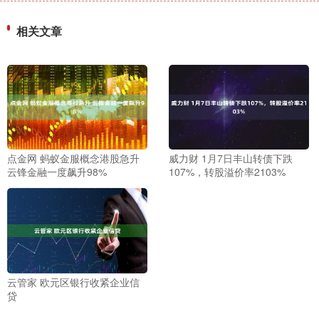
相关文章
点金网 蚂蚁金服概念港股急升
威力财 1月7日丰山转债下跌
云锋金融一度飙升98%
107%，转股溢价率2103%
云管家 欧元区银行收紧企业信
贷