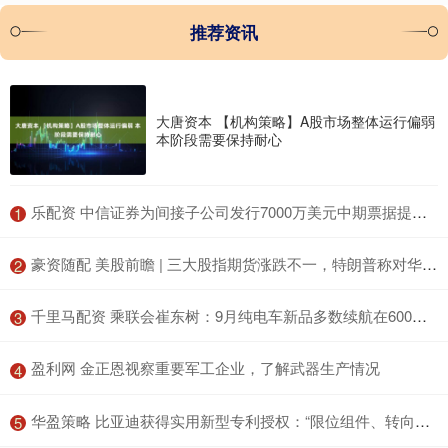
推荐资讯
大唐资本 【机构策略】A股市场整体运行偏弱
本阶段需要保持耐心
​乐配资 中信证券为间接子公司发行7000万美元中期票据提供担保
1
​豪资随配 美股前瞻 | 三大股指期货涨跌不一，特朗普称对华80%关税“似乎合理”
2
​千里马配资 乘联会崔东树：9月纯电车新品多数续航在600公里以上
3
​盈利网 金正恩视察重要军工企业，了解武器生产情况
4
​华盈策略 比亚迪获得实用新型专利授权：“限位组件、转向系统及车辆”
5