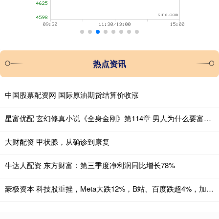
热点资讯
中国股票配资网 国际原油期货结算价收涨
星富优配 玄幻修真小说《全身金刚》第114章 男人为什么要富贵_达尼_业障_完家人
大财配资 甲状腺，从确诊到康复
牛达人配资 东方财富：第三季度净利润同比增长78%
豪极资本 科技股重挫，Meta大跌12%，B站、百度跌超4%，加密货币21万人爆仓