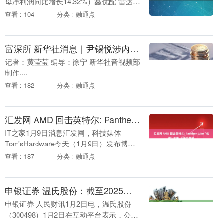
母净利润同比增长14.32%）鑫优配 雷达财
经 文|冯秀语 编|李亦辉 4月19日，甘源食
查看：104
分类：融通点
品(002991)发布2024....
富深所 新华社消息｜尹锡悦涉内乱首案一审被判5年
记者：黄莹莹 编导：徐宁 新华社音视频部
制作....
查看：182
分类：融通点
汇发网 AMD 回击英特尔: Panther Lake“包袱”太重, 不适合掌机
IT之家1月9日消息汇发网，科技媒体
Tom'sHardware今天（1月9日）发布博
文，报道称在CES2026展会期间，AMD与
查看：187
分类：融通点
Intel在掌机芯片领域的竞争，....
申银证券 温氏股份：截至2025年11月末，公司已累计销售肉猪3190万头
申银证券 人民财讯1月2日电，温氏股份
（300498）1月2日在互动平台表示，公司