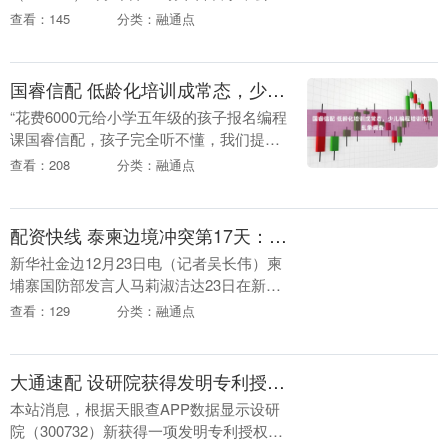
2025年年初制定2025年肉猪(含毛猪和鲜
查看：145
分类：融通点
品)销售目标约3300万—3500....
国睿信配 低龄化培训成常态，少儿编程培训市场乱象调查
“花费6000元给小学五年级的孩子报名编程
课国睿信配，孩子完全听不懂，我们提出
退费，还一直被机构拒绝。”提及这段经
查看：208
分类：融通点
历，上海的白女士至今懊恼不已。 2025年
初，....
配资快线 泰柬边境冲突第17天：泰军持续打击多个目标，柬埔寨54.5万人逃离家园
新华社金边12月23日电（记者吴长伟）柬
埔寨国防部发言人马莉淑洁达23日在新闻
发布会上说配资快线，截至当天上午，泰
查看：129
分类：融通点
国军队继续使用火炮和坦克机枪向柬埔寨
境内多个目....
大通速配 设研院获得发明专利授权：“一种基于Inventor的钢箱梁桥三维自动化设计系统及方法”
本站消息，根据天眼查APP数据显示设研
院（300732）新获得一项发明专利授权大