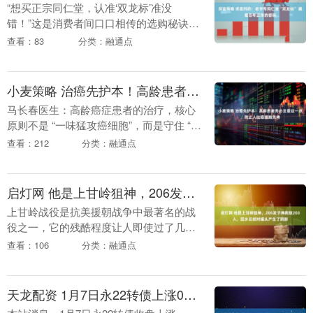
“想买正宗同仁堂，认准‘双龙标’准没
错！”这是消费者间口口相传的选购秘诀。
作为中华老字号的标志性符号，同仁堂“双
查看：83
分类：融通点
龙标”不仅是产品的“身份认证”，更承载着
三百年中....
小麦策略 治癌先护本！高龄患者务必注意这一点，防止人比癌细胞先垮
马长春医生：高龄癌症患者的治疗，核心
原则不是 “一味猛攻癌细胞”，而是守住 “正
气底线”，在抗癌与保身体之间找到平衡。
查看：212
分类：融通点
很多高龄患者本就脏腑功能衰退、气血亏
虚，若....
启灯网 他是上甘岭狙神，206发子弹毙敌203人，回乡后却对罐头产生了阴影
上甘岭战役是抗美援朝战争中最著名的战
役之一，它的残酷程度让人即使过了几十
年依然感到震惊，也让我们更加钦佩志愿
查看：106
分类：融通点
军战士的勇气。然而，我们也要清楚地认
识到，志愿军能在....
天龙配资 1月7日永22转债上涨032%，转股溢价率2598%