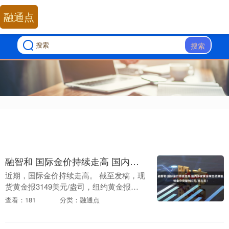
融通点
搜索
融智和 国际金价持续走高 国内多家黄金珠宝品牌首饰金价突破960元/克大关！
近期，国际金价持续走高。 截至发稿，现
货黄金报3149美元/盎司，纽约黄金报
3169.54美元/盎司。 上海黄金交易所现货
查看：181
分类：融通点
黄金，盘中最高价一度超过747元/克。....