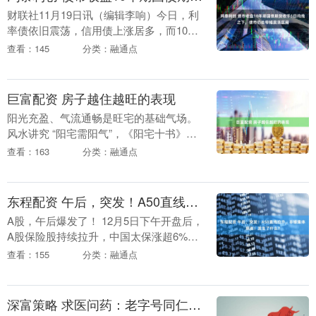
财联社11月19日讯（编辑李响）今日，利
率债依旧震荡，信用债上涨居多，而10年
期国债期货日K线收盘后全部在5日均线之
查看：145
分类：融通点
下，整体走势较弱，表现持续低迷。 业内
人士指....
巨富配资 房子越住越旺的表现
阳光充盈、气流通畅是旺宅的基础气场。
风水讲究 “阳宅需阳气”，《阳宅十书》明
确 “凡宅左有流水，右有长道，前有汗
查看：163
分类：融通点
池，后有丘陵，为最贵地”，核心便是强调
采光与通....
东程配资 午后，突发！A50直线拉升，非银集体飙涨！发生了什么？
A股，午后爆发了！ 12月5日下午开盘后，
A股保险股持续拉升，中国太保涨超6%，
中国平安涨超5%，中国人保、中国人寿等
查看：155
分类：融通点
跟涨。随后，券商股爆发，中银证券触及
涨停，....
深富策略 求医问药：老字号同仁堂“双龙标” 藏着百年正宗的密码