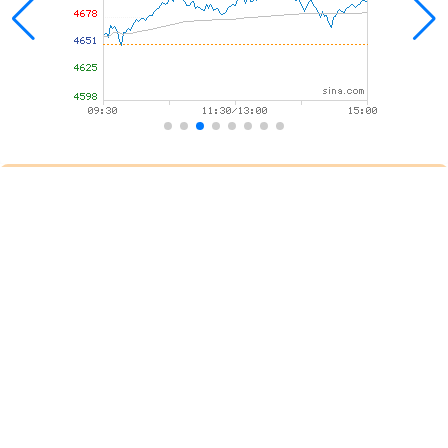
融通点
融通点,配资知识网站,股票配资网站排行,在线股票炒股配
资门户,全国前三配资排名:投资者在选择股票配资平台时，可
以关注其是否提供多渠道的客户支持，包括在线聊天、电话咨
询、邮件等。
话题标签