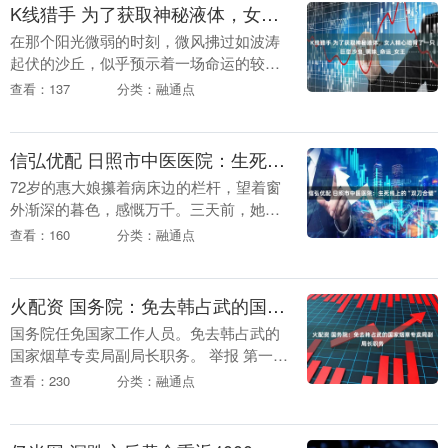
K线猎手 为了获取神秘液体，女人精心培育了一只巨型沙虫_黑妹_命运_女王
在那个阳光微弱的时刻，微风拂过如波涛
起伏的沙丘，似乎预示着一场命运的较量
即将展开。黑妹，一个饱受沙漠吞噬却又
查看：137
分类：融通点
顽强不屈的女孩，暗暗守护着她心中那份
珍贵的存在。那是....
信弘优配 日照市中医医院：生死线上的“双刀合璧”
72岁的惠大娘攥着病床边的栏杆，望着窗
外渐深的暮色，感慨万千。三天前，她刚
刚经历了一场改变命运的手术——在同一
查看：160
分类：融通点
台麻醉下，两处致命肿瘤被同时精准切
除。这场突破传统....
火配资 国务院：免去韩占武的国家烟草专卖局副局长职务
国务院任免国家工作人员。免去韩占武的
国家烟草专卖局副局长职务。 举报 第一财
经广告合作，请点击这里此内容为第一财
查看：230
分类：融通点
经原创，著作权归第一财经所有。未经第
一财经书面授....