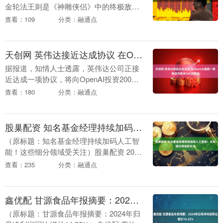
金轮法王则是《神雕侠侣》中的终极敌
人。两人都是武林中赫赫有名的强者，各
查看：109
分类：融通点
自对主角的成长和命运产生了深远影响。
如果这两位强者单挑....
天创网 英伟达接近达成协议 在OpenAI最新一轮融资中投资200亿美元
据报道，知情人士透露，英伟达公司正接
近达成一项协议，将向OpenAI投资200亿
美元作为其最新一轮融资的一部分。这将
查看：180
分类：融通点
是英伟达对OpenAI进行的最大单笔投资。
知....
股巢配资 知名基金经理持续加码人工智能！这些细分领域受关注
（原标题：知名基金经理持续加码人工智
能！这些细分领域受关注）股巢配资 2025
年一季报收官，人工智能投资热度持续升
查看：235
分类：融通点
温。 从最新披露的基金一季报来看，周蔚
文、赵诣....
鑫优配 甘源食品年报摘要：2024年归母净利润同比增长14.32%
（原标题：甘源食品年报摘要：2024年归