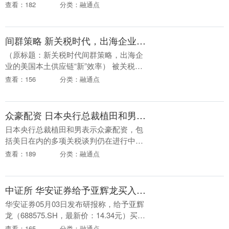
通速配，专利名为“一种基于Inventor的钢
查看：182
分类：融通点
箱梁桥三维自动化设计系统及方法”，....
间群策略 新关税时代，出海企业的美国本土供应链“新”效率
（原标题：新关税时代间群策略，出海企
业的美国本土供应链“新”效率） 被关税按
下暂停键1个月后，外贸出海如开闸洪流，
查看：156
分类：融通点
迎来一波抢备货、抢订舱。截至目前，美
国对中国关....
众豪配资 日本央行总裁植田和男：包括美日在内的多项关税谈判仍在进行中
日本央行总裁植田和男表示众豪配资，包
括美日在内的多项关税谈判仍在进行中，
因此前景仍不明朗。....
查看：189
分类：融通点
中证所 华安证券给予亚辉龙买入评级
华安证券05月03日发布研报称，给予亚辉
龙（688575.SH，最新价：14.34元）买入
评级。评级理由主要包括：1）非新冠自产
查看：165
分类：融通点