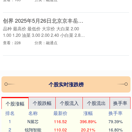
业务增速较快，海外增速尤为亮眼；....
创界 2025年5月26日北京京丰岳各庄农副产品批发市场价格行情
品种 最高价 最低价 大宗价 大白菜 2.00
1.00 1.20 油菜 3.00 2.00 2.40 小白菜 2.80
2.00 2.20 生菜 4.00 2....
查看：228
分类：融通点
个股实时涨跌榜
个股跌幅
个股流入
个股流出
换手率
个股涨幅
排名
名称
最新价
涨幅
换手率
1
N展芯
116.52
396.89%
79.39%
2
锐翔智能
110.02
20.21%
16.80%