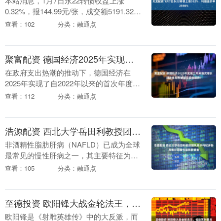
本站消息，1月7日永22转债收盘上涨
0.32%，报144.99元/张，成交额5191.32万
元，转股溢价率25.98%。 资料显示，永
查看：102
分类：融通点
22转债信用级别为“AA-....
聚富配资 德国经济2025年实现三年来首次增长 财政支出热潮能否扭转颓势？
在政府支出热潮的推动下，德国经济在
2025年实现了自2022年以来的首次年度增
长，艰难摆脱了长期的工业衰退。德国联
查看：112
分类：融通点
邦统计局(Destatis)周四公布的数据显示....
浩源配资 西北大学岳田利教授团队揭示枸杞多酚改善非酒精性脂肪肝机制
非酒精性脂肪肝病（NAFLD）已成为全球
最常见的慢性肝病之一，其主要特征为肝
脏中过量脂肪堆积，与肥胖、胰岛素抵抗
查看：105
分类：融通点
等代谢综合征密切相关。肠道菌群失调及
其代谢产物被....
至德投资 欧阳锋大战金轮法王，谁能笑到最后
欧阳锋是《射雕英雄传》中的大反派，而