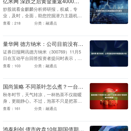
亿米网 深跌之后黄金重返4000美元
炒股就看金麒麟分析师研报，权威，专
业，及时，全面，助您挖掘潜力主题机
会！ 来源：北京商报 现货黄金在连涨多月
查看：218
分类：融通点
并突破每盎司4300美元的历史高位后，近
期上演“高台....
量华网 德方纳米：公司目前没有并购重组类计划
证券日报网讯德方纳米（300769）11月5
日在互动平台回答投资者提问时表示，公
司目前没有并购重组类计划。....
查看：103
分类：融通点
国尚策略 不同茶叶怎么煮？一台碧云泉N7搞定所有水温难题
秋冬时节，天气转凉，一杯热茶不仅能暖
身，更能静心。不过，泡茶不只是把茶叶
丢进水里那么简单。水温太高容易烫坏嫩
查看：161
分类：融通点
叶，水温不够又泡不出老茶的醇厚。对于
刚开始接触茶道的....
鸿泰利创 债市收盘10年期国债期货收于5日均线之下，债市仍处窄幅震荡区间