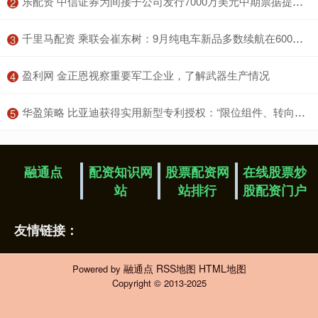
​乐配资 中信证券为间接子公司发行7000万美元中期票据提供担保
2
​千里马配资 乘联会崔东树：9月纯电车新品多数续航在600公里以上
3
​盈利网 金正恩视察重要军工企业，了解武器生产情况
4
​华盈策略 比亚迪获得实用新型专利授权：“限位组件、转向系统及车辆”
5
融通点
配资知识网
股票配资网
在线股票炒
站
站排行
股配资门户
友情链接：
融通点
RSS地图
HTML地图
Powered by
Copyright
© 2013-2025