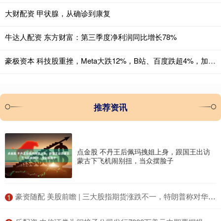
大财配资 甲状腺，从确诊到康复
牛达人配资 东方财富：第三季度净利润同比增长78%
豪极资本 科技股重挫，Meta大跌12%，B站、百度跌超4%，加密货币21万人爆仓
推荐资讯
点金股 不丹王后佩玛拽姐上身，跟国王出访
蒙古下飞机闹别扭，当众摆脸子
​豪资随配 美股前瞻 | 三大股指期货涨跌不一，特朗普称对华80%关税“似乎合理”
1