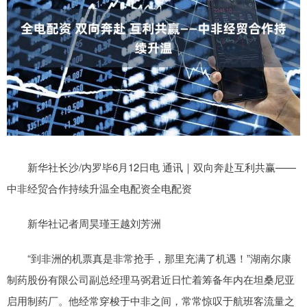
新华社长沙/内罗毕6月12日电 通讯｜双向奔赴互利共赢——
中非经贸合作持续升温全电配资全电配资
新华社记者周昊瑾王越刘芳洲
“到非洲的机票真是非常抢手，那里充满了机遇！”湖南尔康
制药股份有限公司副总经理马弼君近日忙着筹备年内在坦桑尼亚
启用制药厂。他经常穿梭于中非之间，常常惊叹于航班客流量之