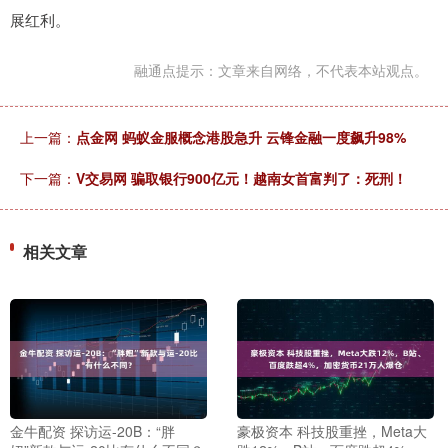
展红利。
融通点提示：文章来自网络，不代表本站观点。
上一篇：
点金网 蚂蚁金服概念港股急升 云锋金融一度飙升98%
下一篇：
V交易网 骗取银行900亿元！越南女首富判了：死刑！
相关文章
金牛配资 探访运-20B：“胖
豪极资本 科技股重挫，Meta大