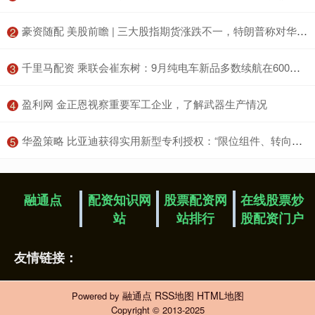
​豪资随配 美股前瞻 | 三大股指期货涨跌不一，特朗普称对华80%关税“似乎合理”
2
​千里马配资 乘联会崔东树：9月纯电车新品多数续航在600公里以上
3
​盈利网 金正恩视察重要军工企业，了解武器生产情况
4
​华盈策略 比亚迪获得实用新型专利授权：“限位组件、转向系统及车辆”
5
融通点
配资知识网
股票配资网
在线股票炒
站
站排行
股配资门户
友情链接：
融通点
RSS地图
HTML地图
Powered by
Copyright
© 2013-2025