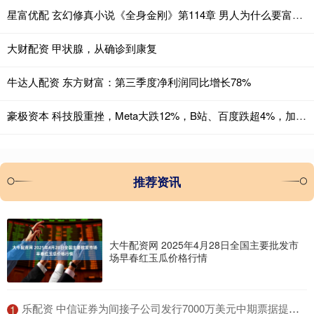
星富优配 玄幻修真小说《全身金刚》第114章 男人为什么要富贵_达尼_业障_完家人
大财配资 甲状腺，从确诊到康复
牛达人配资 东方财富：第三季度净利润同比增长78%
豪极资本 科技股重挫，Meta大跌12%，B站、百度跌超4%，加密货币21万人爆仓
推荐资讯
大牛配资网 2025年4月28日全国主要批发市
场早春红玉瓜价格行情
​乐配资 中信证券为间接子公司发行7000万美元中期票据提供担保
1