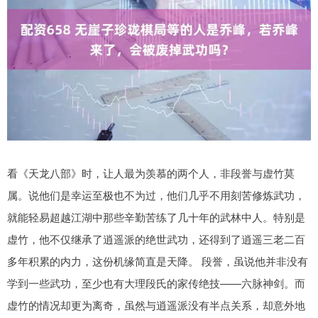
看《天龙八部》时，让人最为羡慕的两个人，非段誉与虚竹莫
属。说他们是幸运至极也不为过，他们几乎不用刻苦修炼武功，
就能轻易超越江湖中那些辛勤苦练了几十年的武林中人。特别是
虚竹，他不仅继承了逍遥派的绝世武功，还得到了逍遥三老二百
多年积累的内力，这份机缘简直是天降。 段誉，虽说他并非没有
学到一些武功，至少也有大理段氏的家传绝技——六脉神剑。而
虚竹的情况却更为离奇，虽然与逍遥派没有半点关系，却意外地