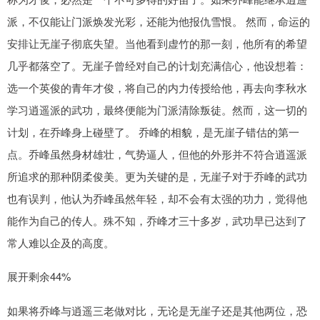
派，不仅能让门派焕发光彩，还能为他报仇雪恨。 然而，命运的
安排让无崖子彻底失望。当他看到虚竹的那一刻，他所有的希望
几乎都落空了。无崖子曾经对自己的计划充满信心，他设想着：
选一个英俊的青年才俊，将自己的内力传授给他，再去向李秋水
学习逍遥派的武功，最终便能为门派清除叛徒。然而，这一切的
计划，在乔峰身上碰壁了。 乔峰的相貌，是无崖子错估的第一
点。乔峰虽然身材雄壮，气势逼人，但他的外形并不符合逍遥派
所追求的那种阴柔俊美。更为关键的是，无崖子对于乔峰的武功
也有误判，他认为乔峰虽然年轻，却不会有太强的功力，觉得他
能作为自己的传人。殊不知，乔峰才三十多岁，武功早已达到了
常人难以企及的高度。
展开剩余44%
如果将乔峰与逍遥三老做对比，无论是无崖子还是其他两位，恐