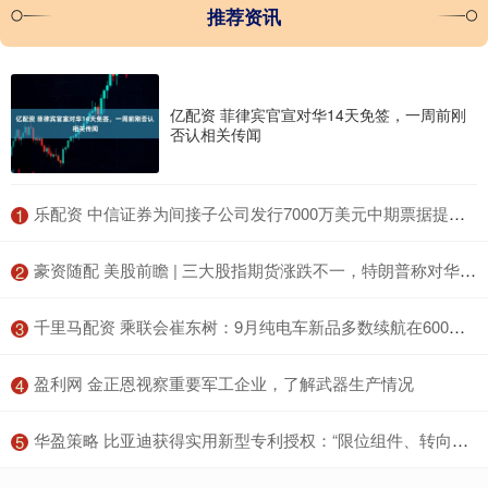
推荐资讯
亿配资 菲律宾官宣对华14天免签，一周前刚
否认相关传闻
​乐配资 中信证券为间接子公司发行7000万美元中期票据提供担保
1
​豪资随配 美股前瞻 | 三大股指期货涨跌不一，特朗普称对华80%关税“似乎合理”
2
​千里马配资 乘联会崔东树：9月纯电车新品多数续航在600公里以上
3
​盈利网 金正恩视察重要军工企业，了解武器生产情况
4
​华盈策略 比亚迪获得实用新型专利授权：“限位组件、转向系统及车辆”
5