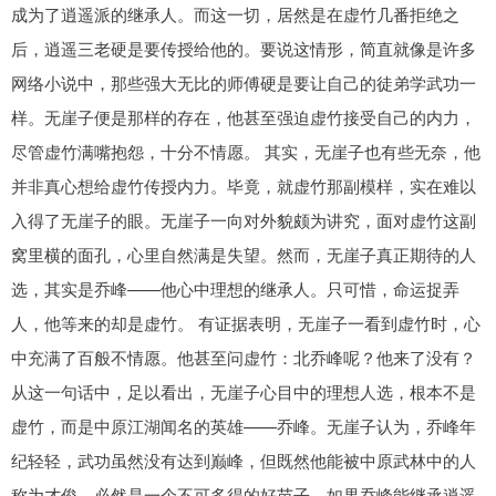
成为了逍遥派的继承人。而这一切，居然是在虚竹几番拒绝之
后，逍遥三老硬是要传授给他的。要说这情形，简直就像是许多
网络小说中，那些强大无比的师傅硬是要让自己的徒弟学武功一
样。无崖子便是那样的存在，他甚至强迫虚竹接受自己的内力，
尽管虚竹满嘴抱怨，十分不情愿。 其实，无崖子也有些无奈，他
并非真心想给虚竹传授内力。毕竟，就虚竹那副模样，实在难以
入得了无崖子的眼。无崖子一向对外貌颇为讲究，面对虚竹这副
窝里横的面孔，心里自然满是失望。然而，无崖子真正期待的人
选，其实是乔峰——他心中理想的继承人。只可惜，命运捉弄
人，他等来的却是虚竹。 有证据表明，无崖子一看到虚竹时，心
中充满了百般不情愿。他甚至问虚竹：北乔峰呢？他来了没有？
从这一句话中，足以看出，无崖子心目中的理想人选，根本不是
虚竹，而是中原江湖闻名的英雄——乔峰。无崖子认为，乔峰年
纪轻轻，武功虽然没有达到巅峰，但既然他能被中原武林中的人
称为才俊，必然是一个不可多得的好苗子。如果乔峰能继承逍遥