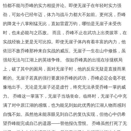
怕都不能与乔峰的实力相提并论。即便无崖子在年轻时实力强
劲，可如今已经年迈，体力与战斗力都大不如前。更何况，乔峰
的降龙十八掌刚猛无比，直如雷霆万钧，哪怕是无崖子未受伤
时，也未必能与之匹敌。 而且，乔峰不止在武功上出类拔萃，在
实战经验上更是无可比拟。即使无崖子体内有着丰富的内力，他
依旧不敌乔峰那种来自实战的威压。无崖子一生在山中修炼，虽
强却无法与江湖上的英雄争锋。 假如乔峰真的出现在珍珑棋局
上，破了其中的困局，面对无崖子时，他的反应无疑是直接而果
断的。无崖子若真的强行要废掉乔峰的武功，乔峰必定会毫不犹
豫地出手。无论是无崖子还是虚竹，终究无法承受乔峰一掌的威
力。 乔峰这一掌落下，无崖子当场丧命。临终时，无崖子心中充
满了对中原江湖的感慨，也为能见到如此优秀的江湖人物而感到
自愧不如。虽然他未能亲眼见到自己的复仇实现，但他心中仍希
望乔峰能完成自己的遗愿——替他报仇雪恨。 乔峰虽然打死了无