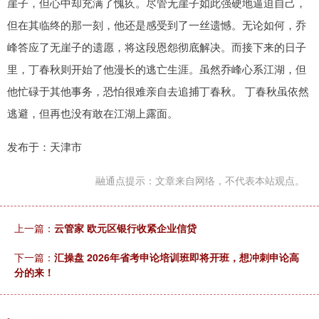
崖子，但心中却充满了愧疚。尽管无崖子如此强硬地逼迫自己，
但在其临终的那一刻，他还是感受到了一丝遗憾。无论如何，乔
峰答应了无崖子的遗愿，将这段恩怨彻底解决。而接下来的日子
里，丁春秋则开始了他漫长的逃亡生涯。虽然乔峰心系江湖，但
他忙碌于其他事务，恐怕很难亲自去追捕丁春秋。 丁春秋虽依然
逃避，但再也没有敢在江湖上露面。
发布于：天津市
融通点提示：文章来自网络，不代表本站观点。
上一篇：
云管家 欧元区银行收紧企业信贷
下一篇：
汇操盘 2026年省考申论培训班即将开班，想冲刺申论高
分的来！