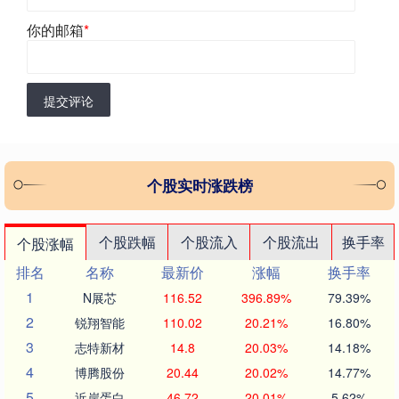
你的邮箱
*
提交评论
个股实时涨跌榜
个股跌幅
个股流入
个股流出
换手率
个股涨幅
排名
名称
最新价
涨幅
换手率
1
N展芯
116.52
396.89%
79.39%
2
锐翔智能
110.02
20.21%
16.80%
3
志特新材
14.8
20.03%
14.18%
4
博腾股份
20.44
20.02%
14.77%
5
近岸蛋白
46.72
20.01%
5.62%