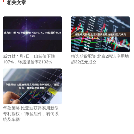
相关文章
威力财 1月7日丰山转债下跌
精选期货配资 北京2宗涉宅用地
107%，转股溢价率2103%
超32亿元成交
华盈策略 比亚迪获得实用新型
专利授权：“限位组件、转向系
统及车辆”