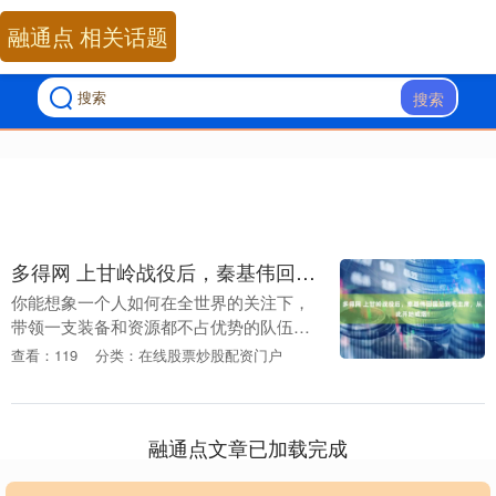
融通点 相关话题
搜索
多得网 上甘岭战役后，秦基伟回国见到毛主席，从此开始戒烟！
你能想象一个人如何在全世界的关注下，
带领一支装备和资源都不占优势的队伍，
顽强地顶住敌军一次又一次的猛烈进攻
查看：119
分类：在线股票炒股配资门户
吗？ 展开剩余84% 秦基伟曾感慨道，正是
像黄继光这样....
融通点文章已加载完成