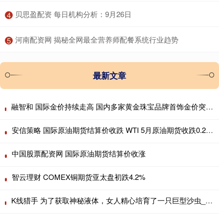
​贝思盈配资 每日机构分析：9月26日
4
​河南配资网 揭秘全网最全营养师配餐系统行业趋势
5
最新文章
融智和 国际金价持续走高 国内多家黄金珠宝品牌首饰金价突破960元/克大关！
安信策略 国际原油期货结算价收跌 WTI 5月原油期货收跌0.28美元
中国股票配资网 国际原油期货结算价收涨
智云理财 COMEX铜期货亚太盘初跌4.2%
K线猎手 为了获取神秘液体，女人精心培育了一只巨型沙虫_黑妹_命运_女王