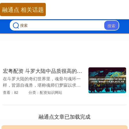
融通点 相关话题
搜索
宏粤配资 斗罗大陆中品质很高的6个躯干魂骨：唐三百万年，霍雨浩四十万年_威力_徐三石_天使
在斗罗大陆的奇幻世界里，魂骨与魂环一
样，皆源自魂兽，堪称魂师们梦寐以求的
珍宝。然而，魂骨在魂兽身上出现的概率
查看：82
分类：配资知识网站
极低，使得每一块魂骨，哪怕最为普通
的，都价值连城且供....
融通点文章已加载完成