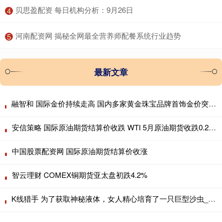
​贝思盈配资 每日机构分析：9月26日
4
​河南配资网 揭秘全网最全营养师配餐系统行业趋势
5
最新文章
融智和 国际金价持续走高 国内多家黄金珠宝品牌首饰金价突破960元/克大关！
安信策略 国际原油期货结算价收跌 WTI 5月原油期货收跌0.28美元
中国股票配资网 国际原油期货结算价收涨
智云理财 COMEX铜期货亚太盘初跌4.2%
K线猎手 为了获取神秘液体，女人精心培育了一只巨型沙虫_黑妹_命运_女王