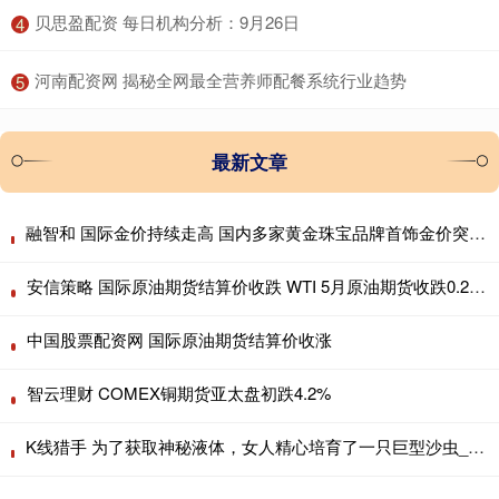
​贝思盈配资 每日机构分析：9月26日
4
​河南配资网 揭秘全网最全营养师配餐系统行业趋势
5
最新文章
融智和 国际金价持续走高 国内多家黄金珠宝品牌首饰金价突破960元/克大关！
安信策略 国际原油期货结算价收跌 WTI 5月原油期货收跌0.28美元
中国股票配资网 国际原油期货结算价收涨
智云理财 COMEX铜期货亚太盘初跌4.2%
K线猎手 为了获取神秘液体，女人精心培育了一只巨型沙虫_黑妹_命运_女王