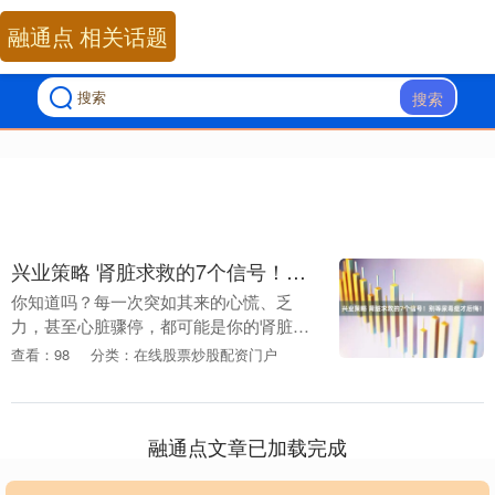
融通点 相关话题
搜索
兴业策略 肾脏求救的7个信号！别等尿毒症才后悔！
你知道吗？每一次突如其来的心慌、乏
力，甚至心脏骤停，都可能是你的肾脏在
拼命呐喊！对于肾衰竭患者来说，高钾血
查看：98
分类：在线股票炒股配资门户
症就是一颗潜伏的“无声炸弹”。肾脏功能
下降后，排钾能力....
融通点文章已加载完成