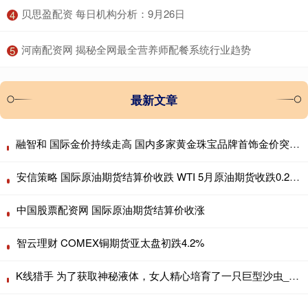
​贝思盈配资 每日机构分析：9月26日
4
​河南配资网 揭秘全网最全营养师配餐系统行业趋势
5
最新文章
融智和 国际金价持续走高 国内多家黄金珠宝品牌首饰金价突破960元/克大关！
安信策略 国际原油期货结算价收跌 WTI 5月原油期货收跌0.28美元
中国股票配资网 国际原油期货结算价收涨
智云理财 COMEX铜期货亚太盘初跌4.2%
K线猎手 为了获取神秘液体，女人精心培育了一只巨型沙虫_黑妹_命运_女王