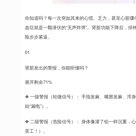
深证成指
14311.01
.68
1.02%
200.89
1
你知道吗？每一次突如其来的心慌、乏力，甚至心脏骤
血症就是一颗潜伏的“无声炸弹”。肾脏功能下降后，排
险步步紧逼。
01
肾脏发出的警报，你能听懂吗？
展开剩余71%
❖ 一级警报（轻微信号）： 手指发麻、嘴唇发麻、浑身没劲
始“漏电”）。
❖ 二级警报（危险信号）： 身体像灌了铅一样沉重，心慌、
罢工！）。