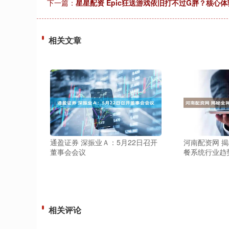
下一篇：
星星配资 Epic狂送游戏依旧打不过G胖？核心体
相关文章
通盈证券 深振业Ａ：5月22日召开
河南配资网 
董事会会议
餐系统行业趋
相关评论