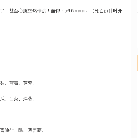
，甚至心脏突然停跳！血钾：>6.5 mmol/L（死亡倒计时开
、梨、蓝莓、菠萝。
冬瓜、白菜、洋葱。
用普通盐、醋、葱姜蒜。