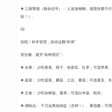
❖ 三级警报（致命信号）： 人迷迷糊糊，感觉快要不行了
始！）。
02
别慌！科学管理，拆掉这颗“炸弹”
管住嘴，避开“高钾雷区”：
❖ 水果： 少吃香蕉、橙子、哈密瓜、红枣；可选苹果
❖ 蔬菜： 少吃菠菜、蘑菇、土豆、番茄；可选黄瓜、
❖ 主食： 少吃杂粮饭、薯类；可选白米饭、粉丝。
❖ 调味品： 千万远离低钠盐（含钾！）、番茄酱；可