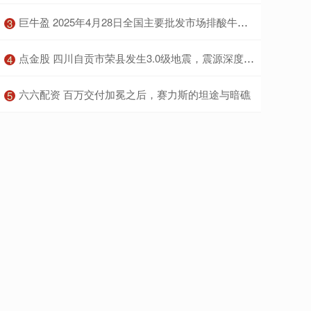
​巨牛盈 2025年4月28日全国主要批发市场排酸牛肉价格行情
3
​点金股 四川自贡市荣县发生3.0级地震，震源深度6公里
4
​六六配资 百万交付加冕之后，赛力斯的坦途与暗礁
5