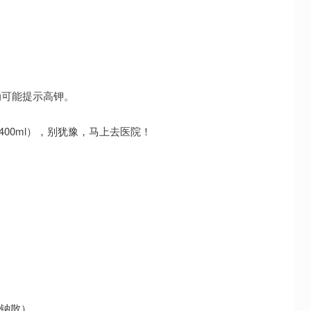
。
波动可能提示高钾。
00ml），别犹豫，马上去医院！
锆钠散）。