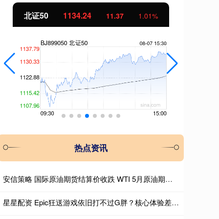
北证50
1134.24
创
11.37
1.01%
热点资讯
安信策略 国际原油期货结算价收跌 WTI 5月原油期货收跌0.28美元
星星配资 Epic狂送游戏依旧打不过G胖？核心体验差距才是关键_Steam_平台_玩家