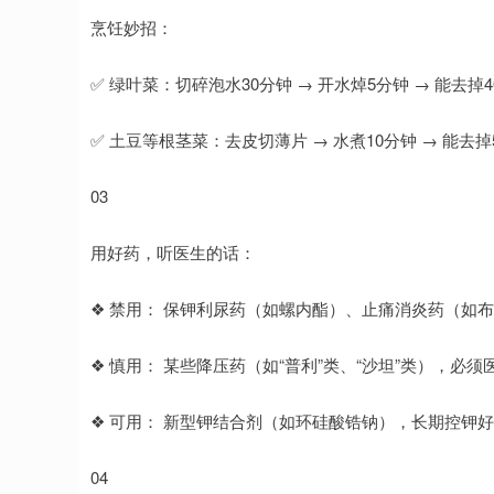
烹饪妙招：
✅ 绿叶菜：切碎泡水30分钟 → 开水焯5分钟 → 能去掉
✅ 土豆等根茎菜：去皮切薄片 → 水煮10分钟 → 能去掉
03
用好药，听医生的话：
❖ 禁用： 保钾利尿药（如螺内酯）、止痛消炎药（如
❖ 慎用： 某些降压药（如“普利”类、“沙坦”类），必
❖ 可用： 新型钾结合剂（如环硅酸锆钠），长期控钾
04