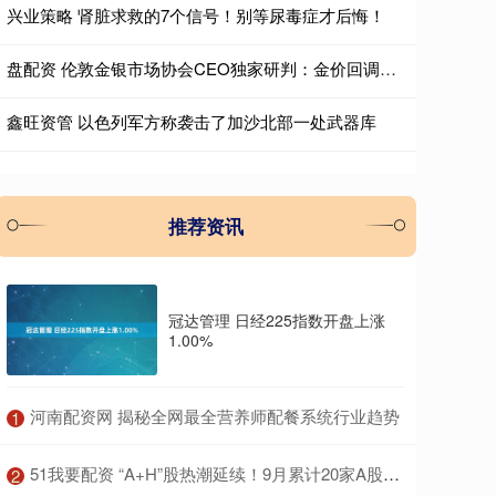
兴业策略 肾脏求救的7个信号！别等尿毒症才后悔！
盘配资 伦敦金银市场协会CEO独家研判：金价回调莫慌！只是获利了结，中国需求持续火爆！ 大行说
鑫旺资管 以色列军方称袭击了加沙北部一处武器库
推荐资讯
冠达管理 日经225指数开盘上涨
1.00%
​河南配资网 揭秘全网最全营养师配餐系统行业趋势
1
​51我要配资 “A+H”股热潮延续！9月累计20家A股上市公司筹划赴港上市 沪电股份、东山精密等PCB龙头在列
2