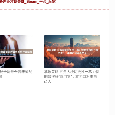
验差距才是关键_Steam_平台_玩家
揭秘全网最全营养师配
掌乐策略 五角大楼历史性一幕：特
势
朗普摆好“鸿门宴”，将刀口对准自
己人