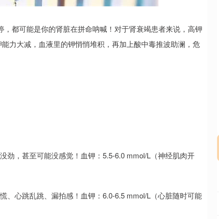
沪深300
4694.44
.42%
43.13
0.93%
停，都可能是你的肾脏在拼命呐喊！对于肾衰竭患者来说，高钾
钾能力大减，血液里的钾悄悄堆积，再加上酸中毒推波助澜，危
，甚至可能没感觉！血钾：5.5-6.0 mmol/L（神经肌肉开
心跳乱跳、漏拍感！血钾：6.0-6.5 mmol/L（心脏随时可能