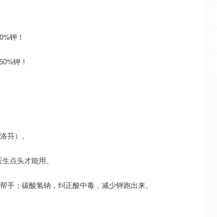
40%钾！
50%钾！
布洛芬）。
须医生点头才能用。
好帮手；碳酸氢钠，纠正酸中毒，减少钾跑出来。