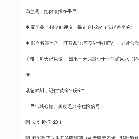
勤监测，把健康握在手里：
❖ 家里备个指尖血钾仪，每周测1-2次（选误差小的）
❖ 戴个智能手环，盯着点“心率变异性(HRV)”，异常
关键！每天记尿量： 如果一天尿量少于一瓶矿泉水（约4
05
紧急时刻，记住“黄金10分钟”：
一旦出现心慌、极度乏力等危险信号：
1️⃣ 立刻拨打120！
2️⃣ 赶紧吃下医生开的降钾药（如聚磺苯乙烯、环硅酸