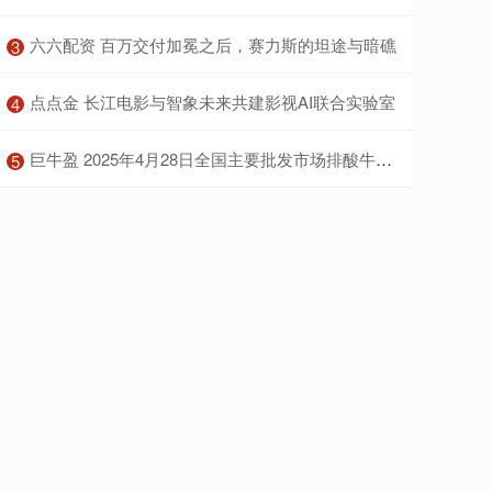
​六六配资 百万交付加冕之后，赛力斯的坦途与暗礁
3
​点点金 长江电影与智象未来共建影视AI联合实验室
4
​巨牛盈 2025年4月28日全国主要批发市场排酸牛肉价格行情
5