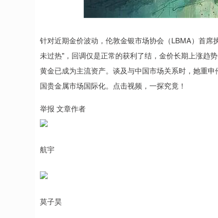
沪深300
4631.31
6.98
-0.90%
-26.85
-0.
针对近期金价波动，伦敦金银市场协会（LBMA）首席执行官
未过热"，回调仅是正常的获利了结，金价长期上涨趋
黄金已成为主流资产。谈及与中国市场关系时，她重申
国贵金属市场国际化。点击视频，一探究竟！
举报 文章作者
航宇
莫子昊