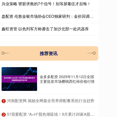
兴业策略 肾脏求救的7个信号！别等尿毒症才后悔！
盘配资 伦敦金银市场协会CEO独家研判：金价回调莫慌！只是获利了结，中国需求持续火爆！ 大行说
鑫旺资管 以色列军方称袭击了加沙北部一处武器库
推荐资讯
金多多配资 2025年11月12日全国
主要批发市场樱桃西红柿价格行情
​河南配资网 揭秘全网最全营养师配餐系统行业趋势
1
​51我要配资 “A+H”股热潮延续！9月累计20家A股上市公司筹划赴港上市 沪电股份、东山精密等PCB龙头在列
2