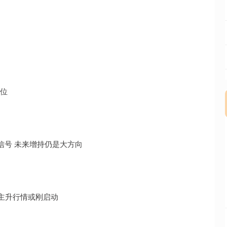
撑位
晰信号 未来增持仍是大方向
” 主升行情或刚启动