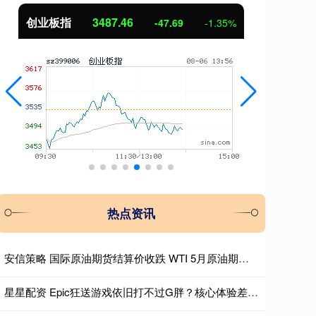
创业板指
3487.46
基
-47.69
-1.35%
热点资讯
安信策略 国际原油期货结算价收跌 WTI 5月原油期货收跌0.28美元
星星配资 Epic狂送游戏依旧打不过G胖？核心体验差距才是关键_Steam_平台_玩家