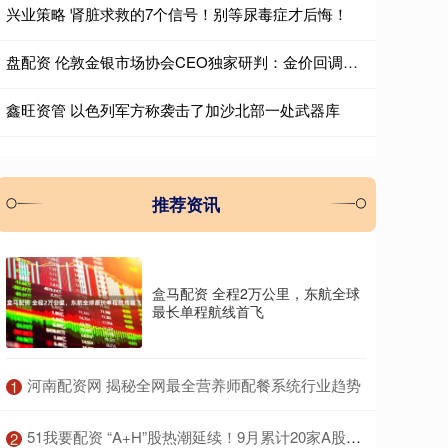
兴业策略 肾脏求救的7个信号！别等尿毒症才后悔！
盘配资 伦敦金银市场协会CEO独家研判：金价回调莫慌！只是获利了结，中国需求持续火爆！ 大行说
鑫旺资管 以色列军方称袭击了加沙北部一处武器库
推荐资讯
盒马配资 全程2万公里，东航全球
最长单程航线首飞
​河南配资网 揭秘全网最全营养师配餐系统行业趋势
1
​51我要配资 “A+H”股热潮延续！9月累计20家A股上市公司筹划赴港上市 沪电股份、东山精密等PCB龙头在列
2