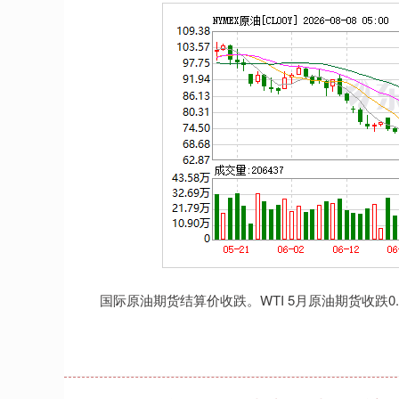
上证指数
3940.04
.40
2.13%
39.68
1.
国际原油期货结算价收跌。WTI 5月原油期货收跌0.28