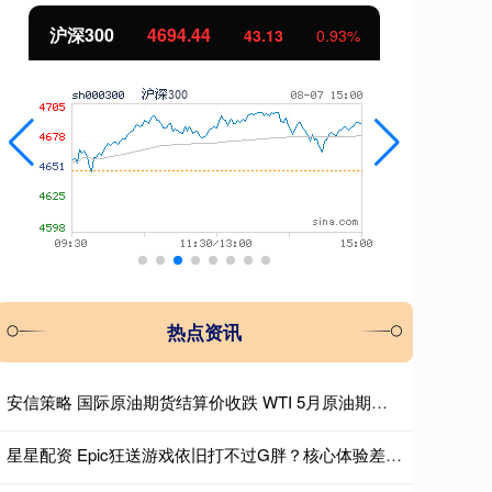
沪深300
4694.44
北
43.13
0.93%
热点资讯
安信策略 国际原油期货结算价收跌 WTI 5月原油期货收跌0.28美元
星星配资 Epic狂送游戏依旧打不过G胖？核心体验差距才是关键_Steam_平台_玩家