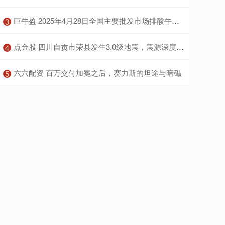
​巨牛盈 2025年4月28日全国主要批发市场排酸牛肉价格行情
3
​点金股 四川自贡市荣县发生3.0级地震，震源深度6公里
4
​六六配资 百万交付加冕之后，赛力斯的坦途与暗礁
5