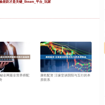
验差距才是关键_Steam_平台_玩家
揭秘全网最全营养师配
康乾配资 汪缘堂谈阴阳与五行的本
势
质联系